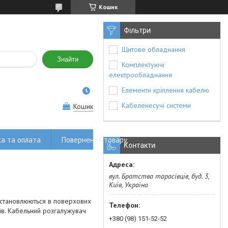
Кошик
Фільтри
Щитове обладнання
Знайти
Комплектуючі
електрообладнання
Елементи кріплення кабелю
Кабеленесучі системи
Кошик
а та оплата
Повернення товару
Контакти
вул. Братства тарасівців, буд. 3,
Київ, Україна
 встановлюються в поверхових
ів. Кабельний розгалужувач
+380 (98) 151-52-52