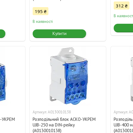
312 ₴
195 ₴
В наявност
В наявності
Купити
A0130010138
A
О-УКРЕМ
Розподільний блок АСКО-УКРЕМ
Розподіл
UJB-250 на DIN-рейку
UJB-400 н
(A0130010138)
(A013001