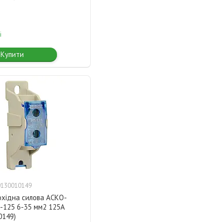
і
Купити
0130010149
охідна силова АСКО-
-125 6-35 мм2 125А
0149)