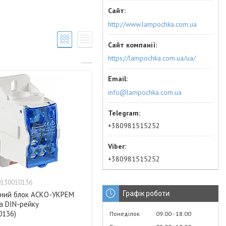
http://www.lampochka.com.ua
https://lampochka.com.ua/ua/
info@lampochka.com.ua
+380981515252
+380981515252
0130010136
Графік роботи
ьний блок АСКО-УКРЕМ
а DIN-рейку
0136)
Понеділок
09:00
18:00