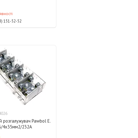
явності
8) 151-52-52
4026
 розгалужувач Pawbol Е.
5/4х35мм2/232А