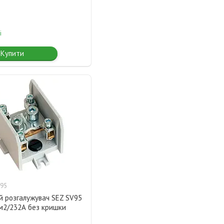
і
Купити
95
й розгалужувач SEZ SV95
м2/232А без кришки