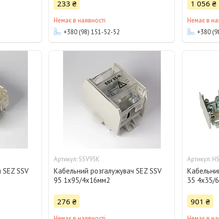
233 ₴
1 056 ₴
Немає в наявності
Немає в на
+380 (98) 151-52-52
+380 (9
SSV95K
H
ч SEZ SSV
Кабельний розгалужувач SEZ SSV
Кабельни
95 1x95/4х16мм2
35 4x35/
276 ₴
901 ₴
Немає в наявності
Немає в на