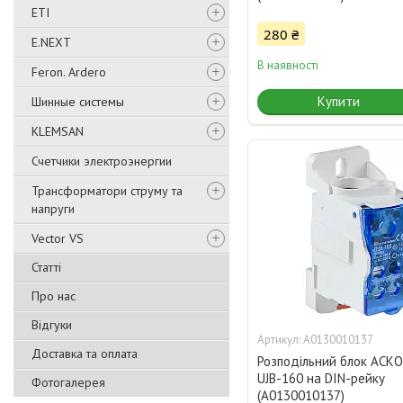
ETI
280 ₴
E.NEXT
В наявності
Feron. Ardero
Купити
Шинные системы
KLEMSAN
Счетчики электроэнергии
Трансформатори струму та
напруги
Vector VS
Статті
Про нас
Відгуки
A0130010137
Доставка та оплата
Розподільний блок АСК
UJB-160 на DIN-рейку
Фотогалерея
(A0130010137)