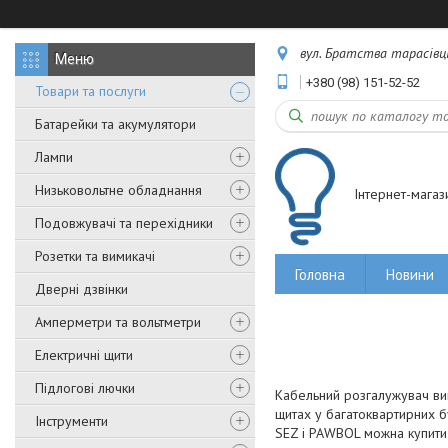
вул. Братства тарасівців,
+380 (98) 151-52-52
Товари та послуги
Батарейки та акумулятори
Лампи
Низьковольтне обладнання
Інтернет-магаз
Подовжувачі та перехідники
Розетки та вимикачі
Головна
Новини
Дверні дзвінки
Амперметри та вольтметри
Електричні щити
Підлогові лючки
Кабельний розгалужувач вик
щитах у багатоквартирних б
Інструменти
SEZ і PAWBOL можна купити 