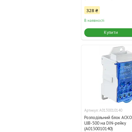
328 ₴
В наявності
Купити
A0130010140
Розподільний блок АСК
UJB-500 на DIN-рейку
(A0130010140)