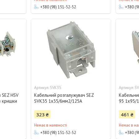
+380 (98) 151-52-52
+380 (9
SVK35
S
ч SEZ HSV
Кабельний розгалужувач SEZ
Кабельни
з кришки
SVK35 1x35/6мм2/125А
95 1x95/
323 ₴
461 ₴
Немає в наявності
Немає в на
+380 (98) 151-52-52
+380 (9