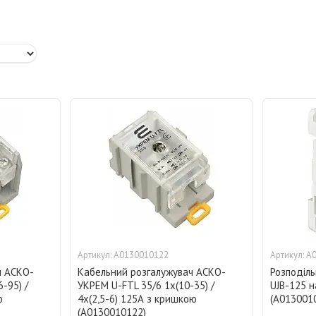
A0130010122
A
ч АСКО-
Кабельний розгалужувач АСКО-
Розподіл
-95) /
УКРЕМ U-FTL 35/6 1x(10-35) /
UJB-125 н
ю
4х(2,5-6) 125А з кришкою
(A013001
(A0130010122)