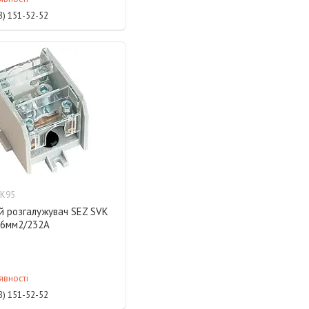
8) 151-52-52
VK95
й розгалужувач SEZ SVK
16мм2/232А
явності
8) 151-52-52