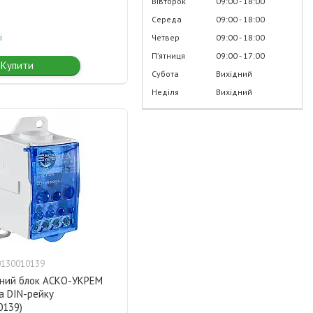
Вівторок
09:00
18:00
Середа
09:00
18:00
і
Четвер
09:00
18:00
Пʼятниця
09:00
17:00
Купити
Субота
Вихідний
Неділя
Вихідний
0130010139
ьний блок АСКО-УКРЕМ
а DIN-рейку
0139)