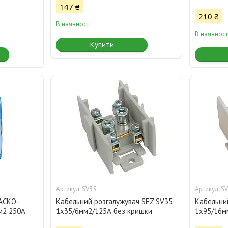
147 ₴
210 ₴
В наявності
В наявност
Купити
SV35
SV
 АСКО-
Кабельний розгалужувач SEZ SV35
Кабельни
м2 250А
1x35/6мм2/125А без кришки
1x95/16м