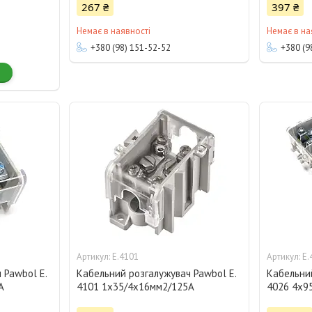
267 ₴
397 ₴
Немає в наявності
Немає в на
+380 (98) 151-52-52
+380 (9
E.4101
E.
 Pawbol Е.
Кабельний розгалужувач Pawbol Е.
Кабельний
А
4101 1x35/4х16мм2/125А
4026 4x9