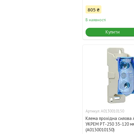
805 ₴
В наявності
Купити
A0130010150
Клема прохідна силова
УКРЕМ PT-250 35-120 м
(A0130010150)