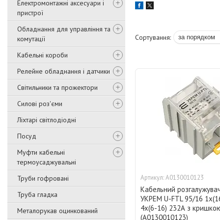
Електромонтажні аксесуари і
пристрої
Обладнання для управління та
комутації
Кабельні короби
Релейне обладнання і датчики
Світильники та прожектори
Силові роз'єми
Ліхтарі світлодіодні
Посуд
Муфти кабельні
термоусаджувальні
A0130010123
Труби гофровані
Кабельний розгалужува
Труба гладка
УКРЕМ U-FTL 95/16 1x(16
4х(6-16) 232А з кришко
Металорукав оцинкований
(A0130010123)