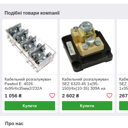
Подібні товари компанії
Кабельний розгалужувач
Кабельний розгалужувач
Кабе
Pawbol Е. 4026
SEZ 6320-45 1x(95-
SEZ
4x95/4х35мм2/232А
150)/4х(10-35) 309А на
1x35
карболите
кри
1 056
2 602
267
₴
₴
Купити
Купити
Про нас