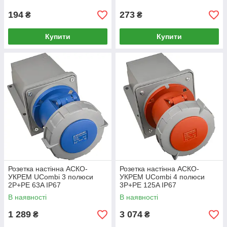
194
273
₴
₴
Купити
Купити
Розетка настінна АСКО-
Розетка настінна АСКО-
УКРЕМ UСombi 3 полюси
УКРЕМ UСombi 4 полюси
2P+PE 63A IP67
3P+PE 125A IP67
(A0080010145)
(A0080010151)
В наявності
В наявності
1 289
3 074
₴
₴