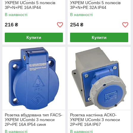
УКРЕМ UCombi 5 полюсів
УКРЕМ UCombi 5 полюсів
3P+N+PE 16A IP44
3P+N+PE 32A IP44
(A0080010162)
(A0080010163)
В наявності
В наявності
216
254
₴
₴
Купити
Купити
Розетка вбудована тип FACS-
Розетка настінна АСКО-
УКРЕМ UCombi 3 полюси
УКРЕМ UСombi 3 полюси
2P+PE 16A IP54 синя
2P+PE 16A IP67
(A0080010166)
(A0080010143)
В наявності
В наявності