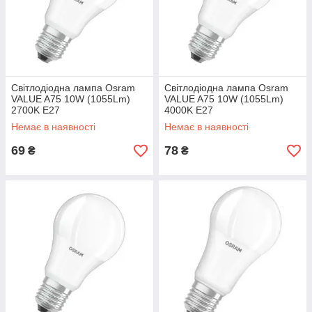
створити комфортні умови для зору за рахунок відсутності
мерехтіння. Компанії Philips, Osram пропонують моделі в
прозорому і матовому склі. Вартість ламп-колб є дуже
вигідною, враховуючи досить тривалий термін експлуатації
виробів.
Світлодіодна лампа Osram
Світлодіодна лампа Osram
VALUE A75 10W (1055Lm)
VALUE A75 10W (1055Lm)
2700K E27
4000K E27
Немає в наявності
Немає в наявності
69
78
₴
₴