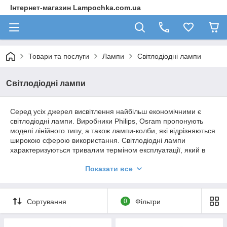
Інтернет-магазин Lampochka.com.ua
Товари та послуги
Лампи
Світлодіодні лампи
Світлодіодні лампи
Серед усіх джерел висвітлення найбільш економічними є
світлодіодні лампи. Виробники Philips, Osram пропонують
моделі лінійного типу, а також лампи-колби, які відрізняються
широкою сферою використання. Світлодіодні лампи
характеризуються тривалим терміном експлуатації, який в
середньому становить 50 тис. годин або кілька років
Показати все
безперервної роботи.
Великий асортимент магазину включає вироби з різними
Сортування
0
Фільтри
типами цоколя, в тому числі E27, E14, GU10, GU5.3, G9, G4,
GX53, G24d-3, E40 і багатьох інших. Форма світлодіодних
лампочок також досить різноманітна, що дозволяє вибрати