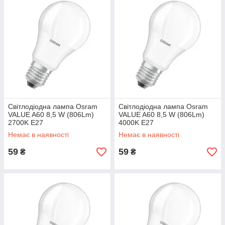
підходящий екземпляр для кожного світильника.
Лінійні світлодіодні лампи
В каталозі інтернет-магазину можна знайти лінійні
світлодіодні світильники потужністю від 10 до 50 W. Джерела
світла даного типу нерідко використовують в якості
підсвічування або декору арок, шаф, кухонних гарнітурів, а
також в цехах і інших приміщеннях промислових об'єктів.
Світлодіодна лампа Osram
Світлодіодна лампа Osram
VALUE A60 8,5 W (806Lm)
VALUE A60 8,5 W (806Lm)
Лінійні моделі Philips, Osram відрізняються високим рівнем
2700K E27
4000K E27
безпеки, надійності, будучи захищеними від впливу вологи,
Немає в наявності
Немає в наявності
температурних перепадів. Завдяки застосуванню якісних
комплектуючих, забезпечується стабільність світлового
59
59
₴
₴
потоку навіть при значних перепадах у мережі.
Лампи світлодіодні Philips, Osram
Більш вживані в побуті світлодіодні лампи вражають
різноманітністю форм і розмірів: «груша», «кулька», «свічка»,
«спіраль», «капсула» і багато іншого. Вироби допомагають