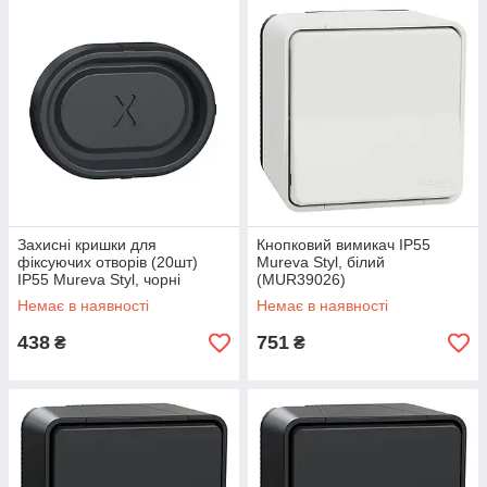
Захисні кришки для
Кнопковий вимикач IP55
фіксуючих отворів (20шт)
Mureva Styl, білий
IP55 Mureva Styl, чорні
(MUR39026)
(MUR34206)
Немає в наявності
Немає в наявності
438
751
₴
₴