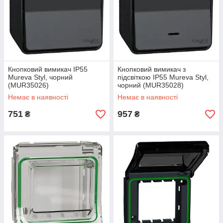
Кнопковий вимикач IP55
Кнопковий вимикач з
Mureva Styl, чорний
підсвіткою IP55 Mureva Styl,
(MUR35026)
чорний (MUR35028)
Немає в наявності
Немає в наявності
751
957
₴
₴