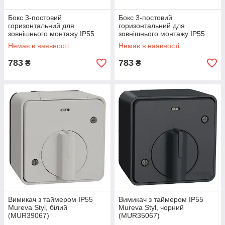
Бокс 3-постовий
Бокс 3-постовий
горизонтальний для
горизонтальний для
зовнішнього монтажу IP55
зовнішнього монтажу IP55
Mureva Styl, білий
Mureva Styl, чорний
Немає в наявності
Немає в наявності
(MUR39913)
(MUR37713)
783
783
₴
₴
Вимикач з таймером IP55
Вимикач з таймером IP55
Mureva Styl, білий
Mureva Styl, чорний
(MUR39067)
(MUR35067)