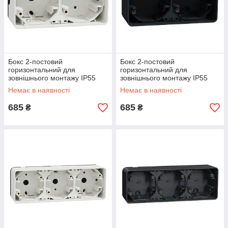
Бокс 2-постовий
Бокс 2-постовий
горизонтальний для
горизонтальний для
зовнішнього монтажу IP55
зовнішнього монтажу IP55
Mureva Styl, білий
Mureva Styl, чорний
Немає в наявності
Немає в наявності
(MUR39914)
(MUR37914)
685
685
₴
₴