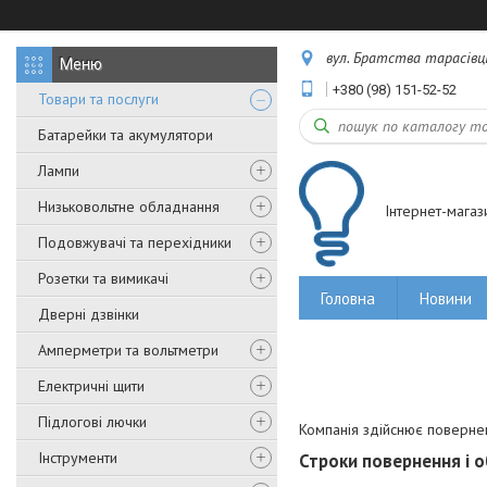
вул. Братства тарасівців,
+380 (98) 151-52-52
Товари та послуги
Батарейки та акумулятори
Лампи
Низьковольтне обладнання
Інтернет-магаз
Подовжувачі та перехідники
Розетки та вимикачі
Головна
Новини
Дверні дзвінки
Амперметри та вольтметри
Електричні щити
Підлогові лючки
Компанія здійснює повернен
Інструменти
Строки повернення і о