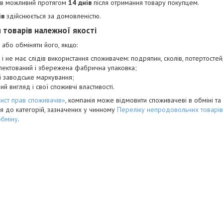
ів можливий протягом
14 днів
після отримання товару покупцем.
ів
здійснюється за домовленістю.
 товарів належної якості
або обміняти його, якщо:
і не має слідів використання споживачем: подряпин, сколів, потертостей, 
лектований і збережена фабрична упаковка;
 і заводське маркування;
ий вигляд і свої споживчі властивості.
ист прав споживачів»
, компанія може відмовити споживачеві в обміні та
ся до категорій, зазначених у чинному
Переліку непродовольчих товарів 
обміну
.