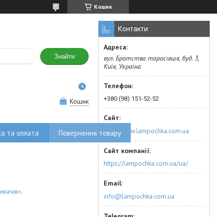
Кошик
Контакти
Знайти
вул. Братства тарасівців, буд. 3,
Київ, Україна
+380 (98) 151-52-52
Кошик
http://www.lampochka.com.ua
а та оплата
Повернення товару
https://lampochka.com.ua/ua/
ивачів»
.
info@lampochka.com.ua