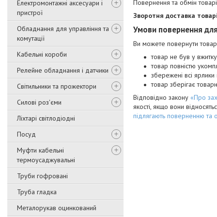
Повернення та обмін товар
Електромонтажні аксесуари і
пристрої
Зворотня доставка товар
Обладнання для управління та
Умови повернення для
комутації
Ви можете повернути товар 
Кабельні короби
товар не був у вжитку 
товар повністю укомп
Релейне обладнання і датчики
збережені всі ярлики
товар зберігає товарн
Світильники та прожектори
Відповідно закону
«Про зах
Силові роз'єми
якості, якщо вони відносять
підлягають поверненню та 
Ліхтарі світлодіодні
Посуд
Муфти кабельні
термоусаджувальні
Труби гофровані
Труба гладка
Металорукав оцинкований