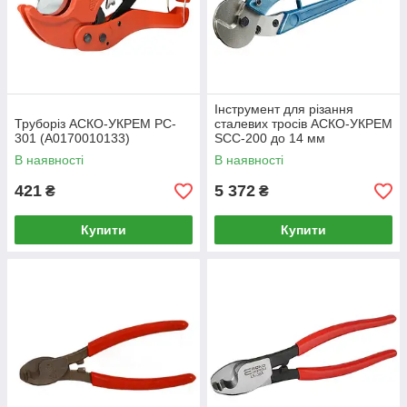
Інструмент для різання
Труборіз АСКО-УКРЕМ PC-
сталевих тросів АСКО-УКРЕМ
301 (A0170010133)
SCC-200 до 14 мм
(A0170010162)
В наявності
В наявності
421
5 372
₴
₴
Купити
Купити