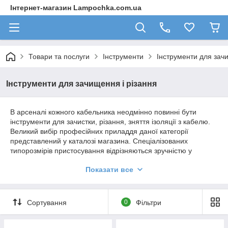
Інтернет-магазин Lampochka.com.ua
Товари та послуги
Інструменти
Інструменти для зачи
Інструменти для зачищення і різання
В арсеналі кожного кабельника неодмінно повинні бути
інструменти для зачистки, різання, зняття ізоляції з кабелю.
Великий вибір професійних приладдя даної категорії
представлений у каталозі магазина. Спеціалізованих
типорозмірів пристосування відрізняються зручністю у
використанні, що дозволяє швидко і вправно виконувати різні
Показати все
маніпуляції зачистки, різання і зняття ізоляції з кабелю.
Асортимент інструментів для зачищення і зняття ізоляції з
Сортування
0
Фільтри
кабелю становить переважно продукція компанії «АСКО-
УКРЕМ», товари якої характеризуються прекрасним
співвідношенням вартості і якості. Завдяки якісній збірці, а