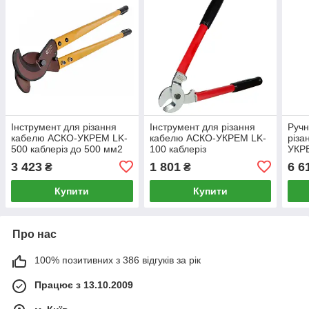
Інструмент для різання
Інструмент для різання
Ручн
кабелю АСКО-УКРЕМ LK-
кабелю АСКО-УКРЕМ LK-
різа
500 каблеріз до 500 мм2
100 каблеріз
УКР
(A0170010098)
(A0170010142)
(A01
3 423
1 801
6 6
₴
₴
Купити
Купити
Про нас
100% позитивних з 386 відгуків за рік
Працює з 13.10.2009