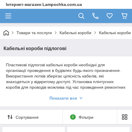
Інтернет-магазин Lampochka.com.ua
Товари та послуги
Кабельні короби
Кабельні короби 
Кабельні короби підлогові
Пластикові підлогові кабельні короби необхідні для
організації проведення в будівлях будь-якого призначення.
Використання лотків зберігає цілісність кабелів, які
знаходяться у відкритому доступі. Установка плінтусних
коробів для проводів можлива під час проведення ремонтних
робіт.
Показати все
Види підлогових кабельних коробів
Сортування
0
Фільтри
Підлогові кабельні короби «АСКО-УКРЕМ» виробляються