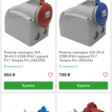
Розетка накладна 32A
Розетка накладна 32А 2К+3
3К+Н+З 415В IP44 Legrand
230В ІР44 Legrand P17
P17 Tempra Pro (555259)
Tempra Pro (555254)
В наявності
В наявності
864
789
₴
₴
Купити
Купити