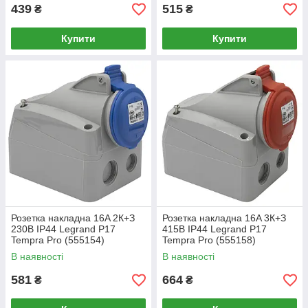
439
515
₴
₴
Купити
Купити
Розетка накладна 16A 2К+З
Розетка накладна 16A 3К+З
230В IP44 Legrand P17
415В IP44 Legrand P17
Tempra Pro (555154)
Tempra Pro (555158)
В наявності
В наявності
581
664
₴
₴