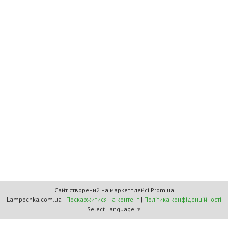
Сайт створений на маркетплейсі
Prom.ua
Lampochka.com.ua |
Поскаржитися на контент
|
Політика конфіденційності
Select Language
▼