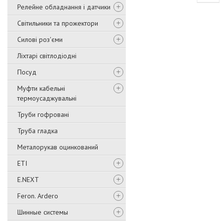
Релейне обладнання і датчики
Світильники та прожектори
Силові роз'єми
Ліхтарі світлодіодні
Посуд
Муфти кабельні
термоусаджувальні
Труби гофровані
Труба гладка
Металорукав оцинкований
ETI
E.NEXT
Feron. Ardero
Шинные системы