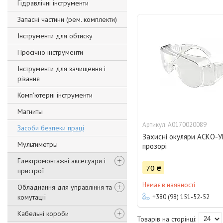
Гідравлічні інструменти
Запасні частини (рем. комплекти)
Інструменти для обтиску
Просічно інструменти
Інструменти для зачищення і
різання
Комп'ютерні інструменти
Магниты
A0170020089
Засоби безпеки праці
Захисні окуляри АСКО-
Мультиметры
прозорі
Електромонтажні аксесуари і
70 ₴
пристрої
Немає в наявності
Обладнання для управління та
комутації
+380 (98) 151-52-52
Кабельні короби