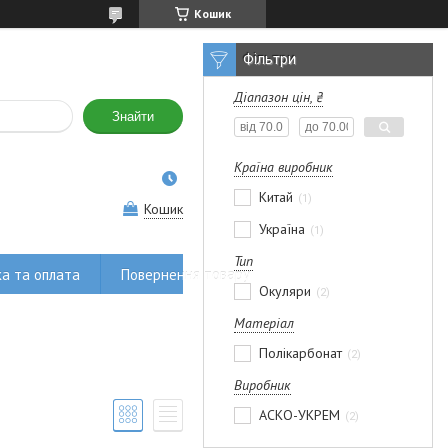
Кошик
Фільтри
Діапазон цін, ₴
Знайти
Країна виробник
Китай
1
Кошик
Україна
1
Тип
а та оплата
Повернення товару
Окуляри
2
Матеріал
Полікарбонат
2
Виробник
АСКО-УКРЕМ
2