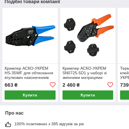
Подібні товари компанії
Кримпер АСКО-УКРЕМ
Кримпер АСКО-УКРЕМ
Терм
HS-35WF для обтискання
SN0725-5D1 у наборі зі
кле
втулкових наконечників
змінними матрицями
УКРЕ
перерізом 10-35 мм2
(A0170010157)
(A01
663
2 460
739
₴
₴
(A0170010021)
Купити
Купити
Про нас
100% позитивних з 385 відгуків за рік