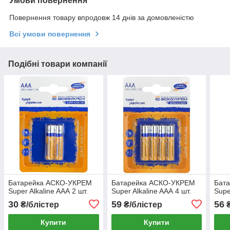
Умови повернення
Повернення товару впродовж 14 днів за домовленістю
Всі умови повернення
Подібні товари компанії
Батарейка АСКО-УКРЕМ
Батарейка АСКО-УКРЕМ
Бат
Super Alkaline AАА 2 шт.
Super Alkaline AАА 4 шт.
Supe
30
59
56
₴/блістер
₴/блістер
₴
Купити
Купити