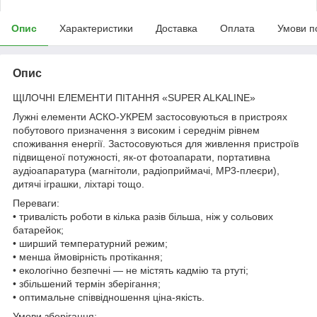
Опис
Характеристики
Доставка
Оплата
Умови п
Опис
ЩІЛОЧНІ ЕЛЕМЕНТИ ПІТАННЯ «SUPER ALKALINE»
Лужні елементи АСКО-УКРЕМ застосовуються в пристроях
побутового призначення з високим і середнім рівнем
споживання енергії. Застосовуються для живлення пристроїв
підвищеної потужності, як-от фотоапарати, портативна
аудіоапаратура (магнітоли, радіоприймачі, МР3-плеєри),
дитячі іграшки, ліхтарі тощо.
Переваги:
• тривалість роботи в кілька разів більша, ніж у сольових
батарейок;
• ширший температурний режим;
• менша ймовірність протікання;
• екологічно безпечні — не містять кадмію та ртуті;
• збільшений термін зберігання;
• оптимальне співвідношення ціна-якість.
Умови зберігання: