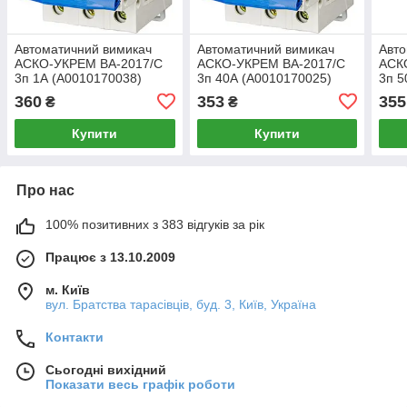
Автоматичний вимикач
Автоматичний вимикач
Авто
АСКО-УКРЕМ ВА-2017/C
АСКО-УКРЕМ ВА-2017/C
АСК
3п 1А (A0010170038)
3п 40А (A0010170025)
3п 5
360
353
355
₴
₴
Купити
Купити
Про нас
100% позитивних з 383 відгуків за рік
Працює з 13.10.2009
м. Київ
вул. Братства тарасівців, буд. 3, Київ, Україна
Контакти
Сьогодні вихідний
Показати весь графік роботи