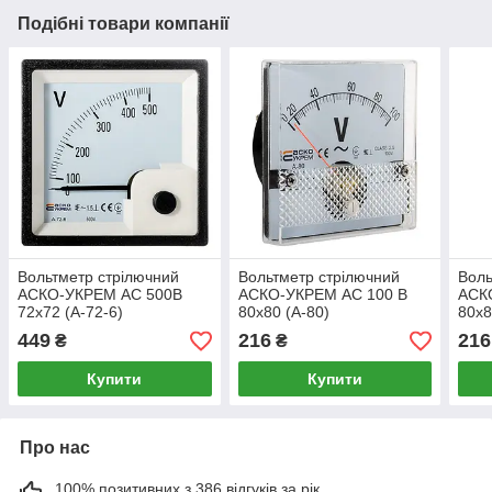
Подібні товари компанії
Вольтметр стрілючний
Вольтметр стрілючний
Воль
АСКО-УКРЕМ АС 500В
АСКО-УКРЕМ АС 100 В
АСК
72х72 (A-72-6)
80х80 (А-80)
80х8
(A0190010066)
(A0190010056)
(A01
449
216
216
₴
₴
Купити
Купити
Про нас
100% позитивних з 386 відгуків за рік