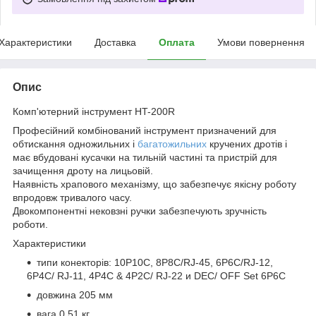
Характеристики
Доставка
Оплата
Умови повернення
Опис
Комп'ютерний інструмент HT-200R
Професійний комбінований інструмент призначений для
обтискання одножильних і
багатожильних
кручених дротів і
має вбудовані кусачки на тильній частині та пристрій для
зачищення дроту на лицьовій.
Наявність храпового механізму, що забезпечує якісну роботу
впродовж тривалого часу.
Двокомпонентні нековзні ручки забезпечують зручність
роботи.
Характеристики
типи конекторів: 10P10C, 8P8C/RJ-45, 6P6C/RJ-12,
6P4C/ RJ-11, 4P4C & 4P2C/ RJ-22 и DEC/ OFF Set 6P6C
довжина 205 мм
вага 0,51 кг