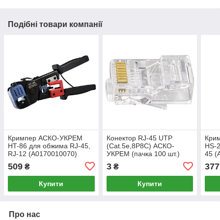
Подібні товари компанії
Кримпер АСКО-УКРЕМ
Конектор RJ-45 UTP
Кри
HT-86 для обжима RJ-45,
(Сat.5e,8P8C) АСКО-
HS-2
RJ-12 (A0170010070)
УКРЕМ (пачка 100 шт.)
45 (
(A0010230005)
509
3
377
₴
₴
Купити
Купити
Про нас