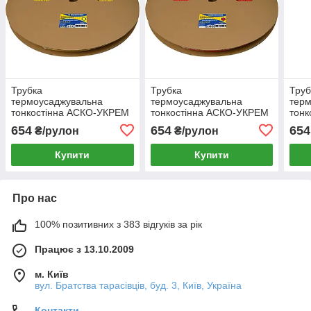
Трубка
Трубка
Труб
термоусаджувальна
термоусаджувальна
тер
тонкостінна АСКО-УКРЕМ
тонкостінна АСКО-УКРЕМ
тон
6,0/3,0 рулон 100м жовта
6,0/3,0 рулон 100м
6,0/
654
654
654
₴/рулон
₴/рулон
(A0150040684)
червона (A0150040687)
(A01
Купити
Купити
Про нас
100% позитивних з 383 відгуків за рік
Працює з 13.10.2009
м. Київ
вул. Братства тарасівців, буд. 3, Київ, Україна
Контакти