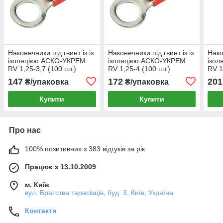
Наконечники під гвинт із із
Наконечники під гвинт із із
Нако
ізоляцією АСКО-УКРЕМ
ізоляцією АСКО-УКРЕМ
ізо
RV 1,25-3,7 (100 шт.)
RV 1,25-4 (100 шт.)
RV 1
0,5...1,5 мм2
0,5...1,5 мм2
0,5.
147
172
201
₴/упаковка
₴/упаковка
(A0060030044)
(A0060030017)
(A00
Купити
Купити
Про нас
100% позитивних з 383 відгуків за рік
Працює з 13.10.2009
м. Київ
вул. Братства тарасівців, буд. 3, Київ, Україна
Контакти