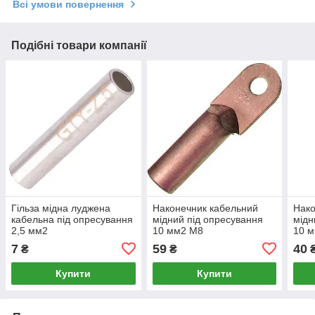
Всі умови повернення
Подібні товари компанії
Гільза мідна луджена
Наконечник кабельний
Нако
кабельна під опресування
мідний під опресування
мідн
2,5 мм2
10 мм2 M8
10 
e.tube.stand.gty.2.5
e.end.stand.dt.10
e.en
7
59
40
₴
₴
Купити
Купити