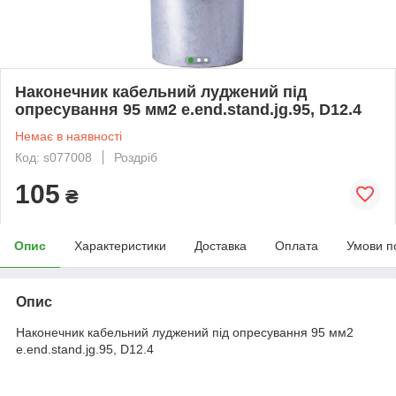
Наконечник кабельний луджений під
опресування 95 мм2 e.end.stand.jg.95, D12.4
Немає в наявності
Код: s077008
Роздріб
105
₴
Опис
Характеристики
Доставка
Оплата
Умови п
Опис
Наконечник кабельний луджений під опресування 95 мм2
e.end.stand.jg.95, D12.4