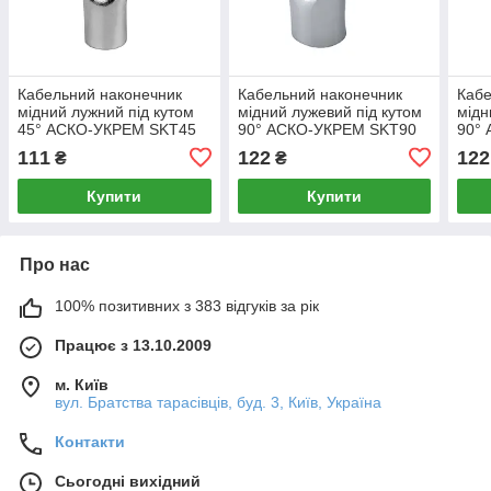
Кабельний наконечник
Кабельний наконечник
Кабе
мідний лужний під кутом
мідний лужевий під кутом
мідн
45° АСКО-УКРЕМ SKT45
90° АСКО-УКРЕМ SKT90
90°
95 мм2 М8 (A0060220007)
95 мм2 М14
95 
111
122
122
₴
₴
(A0060230013)
(A00
Купити
Купити
Про нас
100% позитивних з 383 відгуків за рік
Працює з 13.10.2009
м. Київ
вул. Братства тарасівців, буд. 3, Київ, Україна
Контакти
Сьогодні вихідний