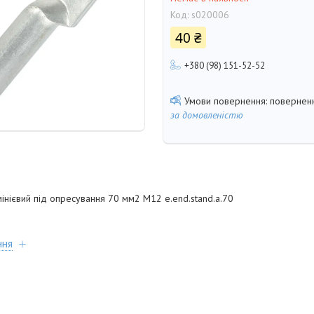
Код:
s020006
40 ₴
+380 (98) 151-52-52
поверненн
за домовленістю
інієвий під опресування 70 мм2 М12 e.end.stand.a.70
ння