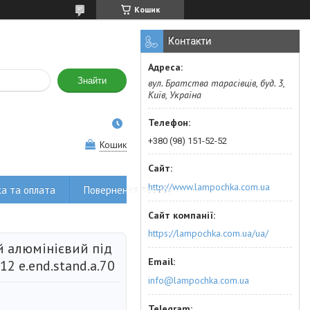
Кошик
Контакти
Знайти
вул. Братства тарасівців, буд. 3,
Київ, Україна
+380 (98) 151-52-52
Кошик
http://www.lampochka.com.ua
а та оплата
Повернення товару
https://lampochka.com.ua/ua/
 алюмінієвий під
2 e.end.stand.a.70
info@lampochka.com.ua