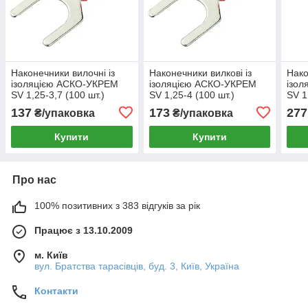
Наконечники вилочні із
Наконечники вилкові із
Нако
ізоляцією АСКО-УКРЕМ
ізоляцією АСКО-УКРЕМ
ізо
SV 1,25-3,7 (100 шт.)
SV 1,25-4 (100 шт.)
SV 1
0,5...1,5 мм2
0,5...1,5 мм2
0,5.
137
173
277
₴/упаковка
₴/упаковка
(A0060040033)
(A0060040001)
(A00
Купити
Купити
Про нас
100% позитивних з 383 відгуків за рік
Працює з 13.10.2009
м. Київ
вул. Братства тарасівців, буд. 3, Київ, Україна
Контакти