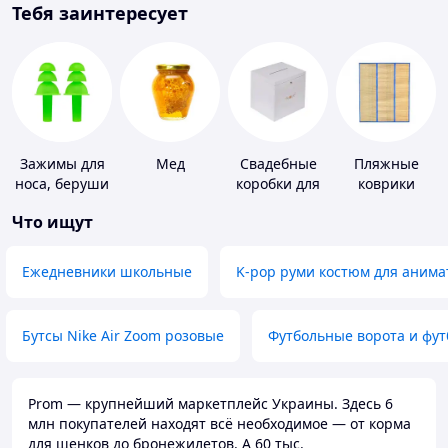
Тебя заинтересует
Зажимы для
Мед
Свадебные
Пляжные
носа, беруши
коробки для
коврики
для плавания
денег
Что ищут
Ежедневники школьные
K-pop руми костюм для анима
Бутсы Nike Air Zoom розовые
Футбольные ворота и фу
Prom — крупнейший маркетплейс Украины. Здесь 6
млн покупателей находят всё необходимое — от корма
для щенков до бронежилетов. А 60 тыс.