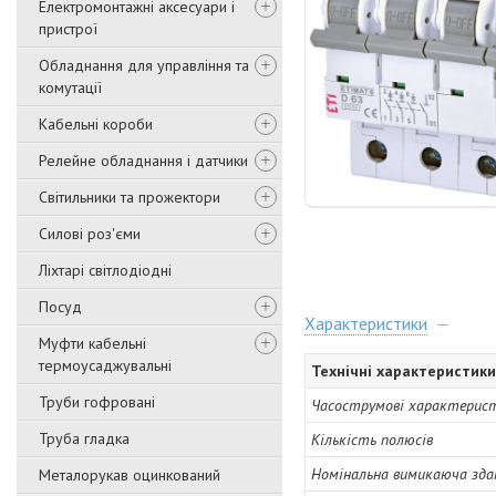
Електромонтажні аксесуари і
пристрої
Обладнання для управління та
комутації
Кабельні короби
Релейне обладнання і датчики
Світильники та прожектори
Силові роз'єми
Ліхтарі світлодіодні
Посуд
Характеристики
Муфти кабельні
термоусаджувальні
Технічні характеристики
Труби гофровані
Часострумові характерис
Труба гладка
Кількість полюсів
Номінальна вимикаюча здат
Металорукав оцинкований