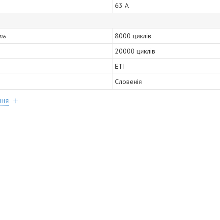
63 А
ть
8000 циклів
20000 циклів
ETI
Словенія
ння