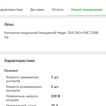
арактеристики
Доставка
Оплата
Умови повернення
Опис
Контактор модульний безшумний Hager 25A 2NO+2NC 230В
2м
Характеристики
Основні
Кількість замикаючих
2 шт.
контактів
Кількість розмикальних
2 шт.
контактів
Номінальна напруга
220 В
котушки
Номінальний струм
25 А