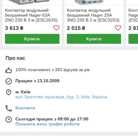
Контактор модульний
Контактор модульний
Конт
безшумний Hager 63A
безшумний Hager 25A
Hage
2NO 230 В 3 м (ESC263S)
3NO 230 В 2 м (ESC325S)
(ES
3 613
2 015
2 6
₴
₴
Купити
Купити
Про нас
100% позитивних з 383 відгуків за рік
Працює з 13.10.2009
м. Київ
вул. Братства тарасівців, буд. 3, Київ, Україна
Контакти
Сьогодні працює з 09:00 до 17:00
Показати весь графік роботи