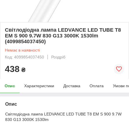
Світлодіодна лампа LEDVANCE LED TUBE T8
EM S 900 9.7W 830 G13 3000K 1530lm
(4099854037450)
Немає в наявності
Код: 4099854037450
Роздріб
438
₴
Опис
Характеристики
Доставка
Оплата
Умови п
Опис
Світлодіодна лампа LEDVANCE LED TUBE T8 EM S 900 9.7W
830 G13 3000K 1530lm