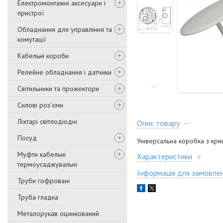
Електромонтажні аксесуари і
пристрої
Обладнання для управління та
комутації
Кабельні короби
Релейне обладнання і датчики
Світильники та прожектори
Силові роз'єми
Ліхтарі світлодіодні
Опис товару
Посуд
Універсальна коробка з кр
Муфти кабельні
Характеристики
термоусаджувальні
Інформація для замовле
Труби гофровані
Труба гладка
Металорукав оцинкований