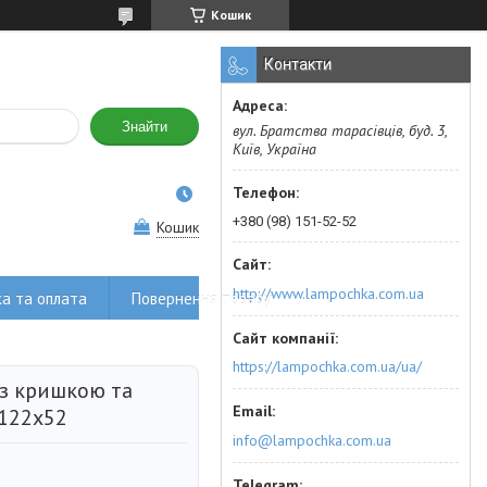
Кошик
Контакти
Знайти
вул. Братства тарасівців, буд. 3,
Київ, Україна
+380 (98) 151-52-52
Кошик
http://www.lampochka.com.ua
а та оплата
Повернення товару
https://lampochka.com.ua/ua/
 з кришкою та
 122x52
info@lampochka.com.ua