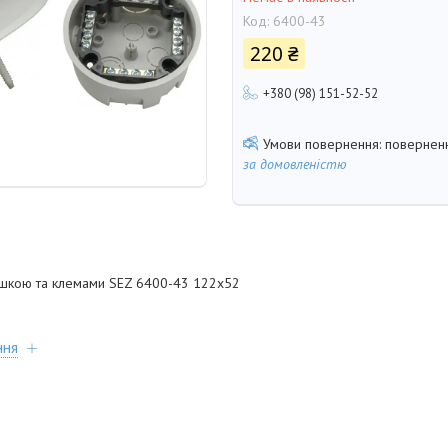
Код:
6400-43
220 ₴
+380 (98) 151-52-52
поверненн
за домовленістю
ишкою та клемами SEZ 6400-43 122x52
ння