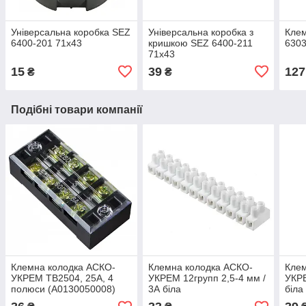
Універсальна коробка SEZ
Універсальна коробка з
Клем
6400-201 71x43
кришкою SEZ 6400-211
6303
71x43
15
39
127
₴
₴
Подібні товари компанії
Клемна колодка АСКО-
Клемна колодка АСКО-
Клем
УКРЕМ TB2504, 25А, 4
УКРЕМ 12групп 2,5-4 мм /
УКРЕ
полюси (A0130050008)
3А біла
біла