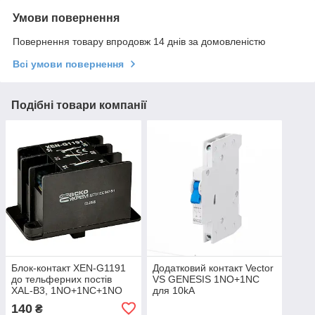
Умови повернення
Повернення товару впродовж 14 днів за домовленістю
Всі умови повернення
Подібні товари компанії
Блок-контакт XEN-G1191
Додатковий контакт Vector
до тельферних постів
VS GENESIS 1NO+1NC
XAL-B3, 1NO+1NC+1NO
для 10kA
на 2 швидкості
140
₴
(A0140050030)