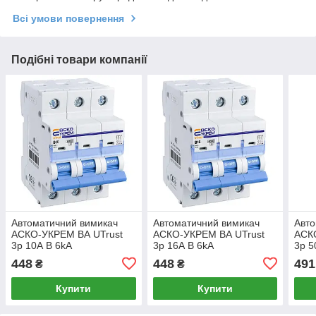
Всі умови повернення
Подібні товари компанії
Автоматичний вимикач
Автоматичний вимикач
Авто
АСКО-УКРЕМ ВА UTrust
АСКО-УКРЕМ ВА UTrust
АСК
3р 10А B 6kА
3р 16А B 6kА
3р 5
(A0010210035)
(A0010210036)
(A00
448
448
491
₴
₴
Купити
Купити