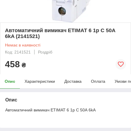
Автоматичний вимикач ETIMAT 6 1p C 50А
6kA (2141521)
Немає в наявності
Код: 2141521
Роздріб
458
₴
Опис
Характеристики
Доставка
Оплата
Умови п
Опис
Автоматичний вимикач ETIMAT 6 1p C 50А 6kA