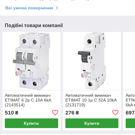
Всі умови повернення
Подібні товари компанії
Автоматичний вимикач
Автоматичний вимикач
Авто
ETIMAT 6 2p C 10А 6kA
ETIMAT 10 1p C 32А 10kA
ETIM
(2143514)
(2131719)
6kA 
(213
510
276
697
₴
₴
Купити
Купити