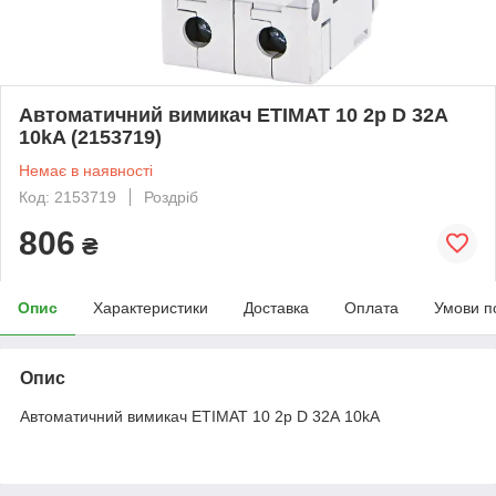
Автоматичний вимикач ETIMAT 10 2p D 32А
10kA (2153719)
Немає в наявності
Код: 2153719
Роздріб
806
₴
Опис
Характеристики
Доставка
Оплата
Умови п
Опис
Автоматичний вимикач ETIMAT 10 2p D 32А 10kA