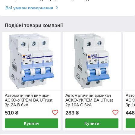
Всі умови повернення
Подібні товари компанії
Автоматичний вимикач
Автоматичний вимикач
Авто
АСКО-УКРЕМ ВА UTrust
АСКО-УКРЕМ ВА UTrust
АСК
3р 2А B 6kА
2р 10А С 6kА
3р 1
(A0010210030)
(A0010210064)
(A00
510
283
448
₴
₴
Купити
Купити