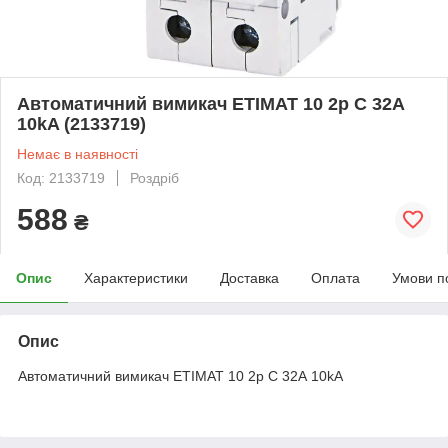
Автоматичний вимикач ETIMAT 10 2p C 32А
10kA (2133719)
Немає в наявності
Код: 2133719
Роздріб
588
₴
Опис
Характеристики
Доставка
Оплата
Умови п
Опис
Автоматичний вимикач ETIMAT 10 2p C 32А 10kA