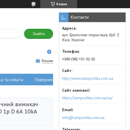
Кошик
Контакти
Знайти
вул. Братства тарасівців, буд. 3,
Київ, Україна
+380 (98) 151-52-52
Кошик
http://www.lampochka.com.ua
а та оплата
Повернення товару
https://lampochka.com.ua/ua/
чний вимикач
 1p D 6А 10kA
info@lampochka.com.ua