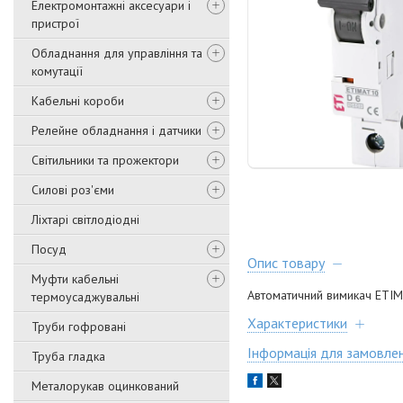
Електромонтажні аксесуари і
пристрої
Обладнання для управління та
комутації
Кабельні короби
Релейне обладнання і датчики
Світильники та прожектори
Силові роз'єми
Ліхтарі світлодіодні
Посуд
Опис товару
Муфти кабельні
Автоматичний вимикач ETIM
термоусаджувальні
Характеристики
Труби гофровані
Інформація для замовле
Труба гладка
Металорукав оцинкований