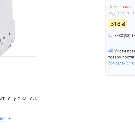
Немає в наявн
Код:
2151712
318 ₴
+380 (98) 1
товару протя
домовленістю
AT 10 1p D 6А 10kA
ння