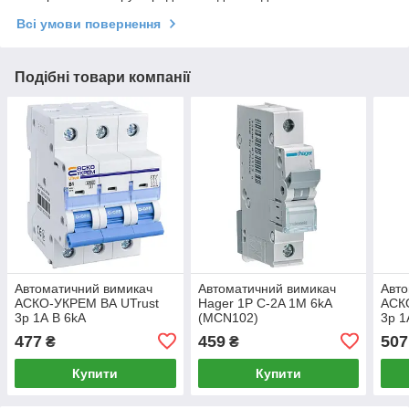
Всі умови повернення
Подібні товари компанії
Автоматичний вимикач
Автоматичний вимикач
Авто
АСКО-УКРЕМ ВА UTrust
Hager 1P C-2A 1M 6kA
АСК
3р 1А B 6kА
(MCN102)
3р 1
(A0010210029)
(A00
477
459
507
₴
₴
Купити
Купити