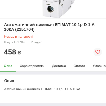
Автоматичний вимикач ETIMAT 10 1p D 1 А
10kA (2151704)
Немає в наявності
Код: 2151704
Роздріб
458
₴
Опис
Характеристики
Доставка
Оплата
Умови п
Опис
Автоматичний вимикач ETIMAT 10 1p D 1 А 10kA