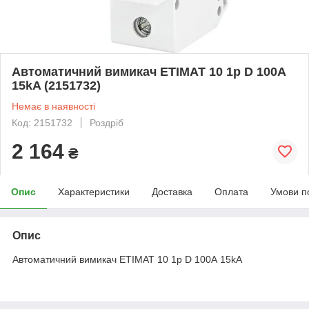
Автоматичний вимикач ETIMAT 10 1p D 100А
15kA (2151732)
Немає в наявності
Код: 2151732
Роздріб
2 164
₴
Опис
Характеристики
Доставка
Оплата
Умови п
Опис
Автоматичний вимикач ETIMAT 10 1p D 100А 15kA