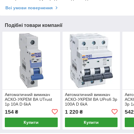
Всі умови повернення
Подібні товари компанії
Автоматичний вимикач
Автоматичний вимикач
Авто
АСКО-УКРЕМ ВА UTrust
АСКО-УКРЕМ ВА UProfi 3р
АСК
1р 10А D 6kА
100А D 6kА
3р 1
(A0010210091)
(A0010210128)
(A00
154
1 220
542
₴
₴
Купити
Купити