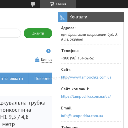
Кошик
Контакти
Знайти
вул. Братства тарасівців, буд. 3,
Київ, Україна
+380 (98) 151-52-52
Кошик
http://www.lampochka.com.ua
а та оплата
Повернення товару
https://lampochka.com.ua/ua/
джувальна трубка
 тонкостінна
info@lampochka.com.ua
H1 9,5 / 4,8
1 метр