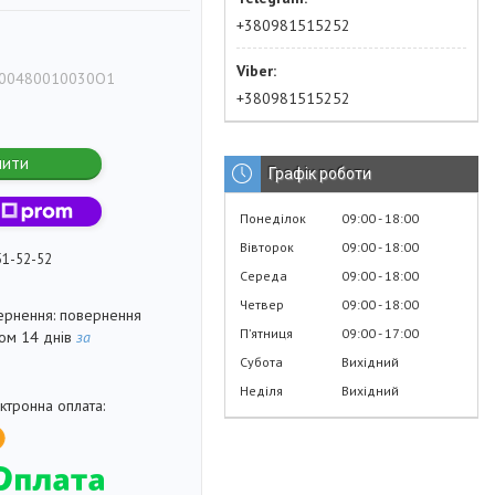
+380981515252
00480010030O1
+380981515252
пити
Графік роботи
Понеділок
09:00
18:00
Вівторок
09:00
18:00
51-52-52
Середа
09:00
18:00
Четвер
09:00
18:00
повернення
Пʼятниця
09:00
17:00
гом 14 днів
за
Субота
Вихідний
Неділя
Вихідний