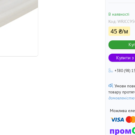
В наявності
Код:
WRJCC95
45 ₴/м
Ку
Купити з
+380 (98) 1
товару протя
домовленістю