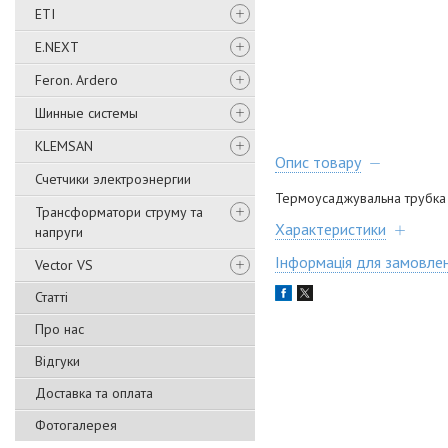
ETI
E.NEXT
Feron. Ardero
Шинные системы
KLEMSAN
Опис товару
Счетчики электроэнергии
Термоусаджувальна трубка б
Трансформатори струму та
Характеристики
напруги
Інформація для замовле
Vector VS
Статті
Про нас
Відгуки
Доставка та оплата
Фотогалерея