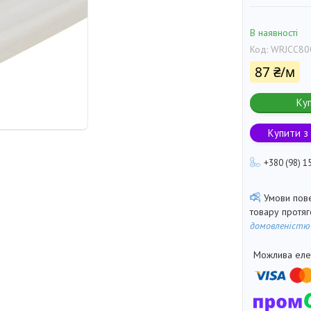
В наявності
Код:
WRJCC80
87 ₴/м
Ку
Купити з
+380 (98) 1
товару протя
домовленістю