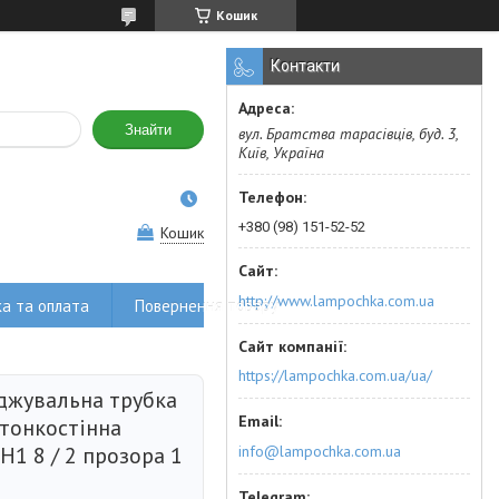
Кошик
Контакти
Знайти
вул. Братства тарасівців, буд. 3,
Київ, Україна
+380 (98) 151-52-52
Кошик
http://www.lampochka.com.ua
а та оплата
Повернення товару
https://lampochka.com.ua/ua/
джувальна трубка
 тонкостінна
info@lampochka.com.ua
H1 8 / 2 прозора 1