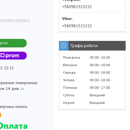
+380981515252
00200010030O1
+380981515252
пити
Графік роботи
Понеділок
09:00
18:00
Вівторок
09:00
18:00
51-52-52
Середа
09:00
18:00
Четвер
09:00
18:00
повернення
Пʼятниця
09:00
17:00
гом 14 днів
за
Субота
Вихідний
Неділя
Вихідний