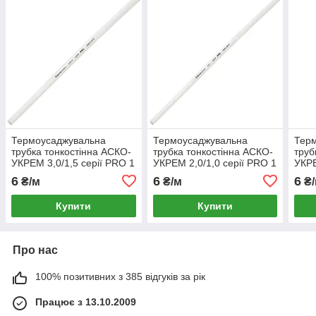
Термоусаджувальна
Термоусаджувальна
Тер
трубка тонкостінна АСКО-
трубка тонкостінна АСКО-
труб
УКРЕМ 3,0/1,5 серії PRO 1
УКРЕМ 2,0/1,0 серії PRO 1
УКРЕ
метр біла (A0150040458)
метр біла (A0150040451)
метр
6
6
6
₴/м
₴/м
₴/
(A01
Купити
Купити
Про нас
100% позитивних з 385 відгуків за рік
Працює з 13.10.2009