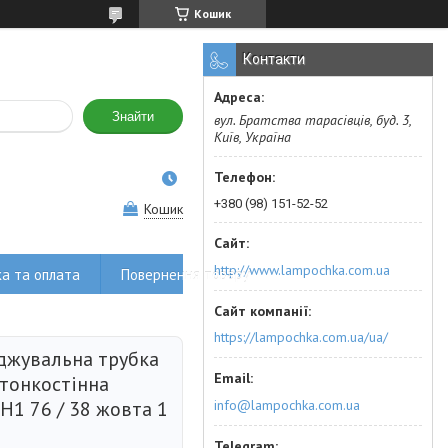
Кошик
Контакти
Знайти
вул. Братства тарасівців, буд. 3,
Київ, Україна
+380 (98) 151-52-52
Кошик
http://www.lampochka.com.ua
а та оплата
Повернення товару
https://lampochka.com.ua/ua/
джувальна трубка
 тонкостінна
info@lampochka.com.ua
H1 76 / 38 жовта 1