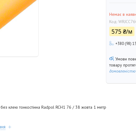
Немає в наявн
Код:
WRJCC76
575 ₴/м
+380 (98) 1
товару протя
домовленістю
без клею тонкостінна Radpol RCH1 76 / 38 жовта 1 метр
ння