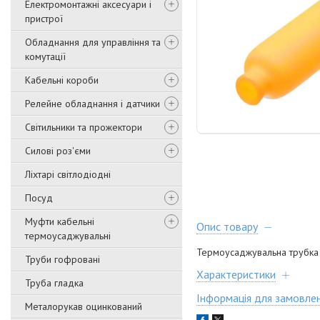
Електромонтажні аксесуари і
пристрої
Обладнання для управління та
комутації
Кабельні короби
Релейне обладнання і датчики
Світильники та прожектори
Силові роз'єми
Ліхтарі світлодіодні
Посуд
Муфти кабельні
Опис товару
термоусаджувальні
Термоусаджувальна трубка 
Труби гофровані
Характеристики
Труба гладка
Інформація для замовле
Металорукав оцинкований