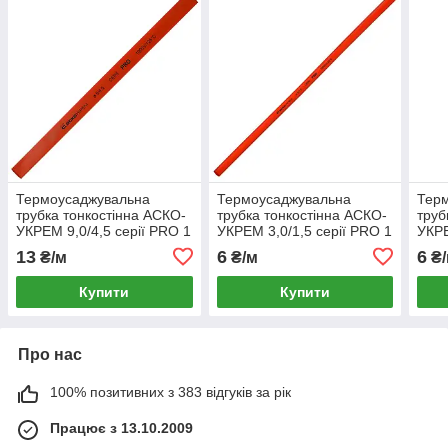
Термоусаджувальна
Термоусаджувальна
Тер
трубка тонкостінна АСКО-
трубка тонкостінна АСКО-
труб
УКРЕМ 9,0/4,5 серії PRO 1
УКРЕМ 3,0/1,5 серії PRO 1
УКРЕ
метр червона
метр червона
метр
13
6
6
₴/м
₴/м
₴/
(A0150040512)
(A0150040463)
(A01
Купити
Купити
Про нас
100% позитивних з 383 відгуків за рік
Працює з 13.10.2009