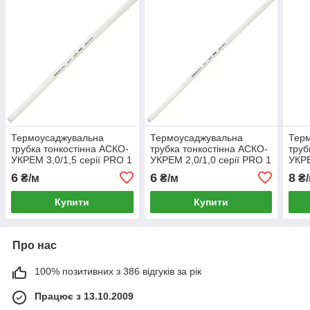
Термоусаджувальна
Термоусаджувальна
Тер
трубка тонкостінна АСКО-
трубка тонкостінна АСКО-
труб
УКРЕМ 3,0/1,5 серії PRO 1
УКРЕМ 2,0/1,0 серії PRO 1
УКРЕ
метр біла (A0150040458)
метр біла (A0150040451)
метр
6
6
8
₴/м
₴/м
₴/
Купити
Купити
Про нас
100% позитивних з 386 відгуків за рік
Працює з 13.10.2009