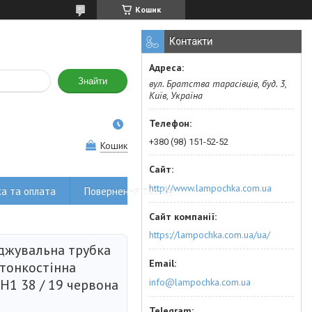
Кошик
Контакти
Знайти
вул. Братства тарасівців, буд. 3,
Київ, Україна
+380 (98) 151-52-52
Кошик
http://www.lampochka.com.ua
а та оплата
Повернення товару
https://lampochka.com.ua/ua/
джувальна трубка
 тонкостінна
info@lampochka.com.ua
H1 38 / 19 червона