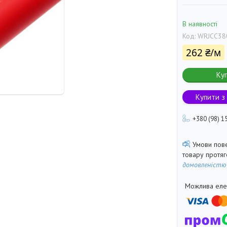
В наявності
Код:
WRJCC38
262 ₴/м
Ку
Купити з
+380 (98) 1
товару протя
домовленістю