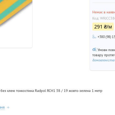
Немає в наявн
Код:
WRJCC38
291 ₴/м
+380 (98) 1
товару протя
домовленістю
без клею тонкостінна Radpol RCH1 38 / 19 жовто-зелена 1 метр
ння