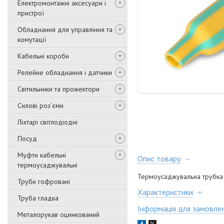
Електромонтажні аксесуари і
пристрої
Обладнання для управління та
комутації
Кабельні короби
Релейне обладнання і датчики
Світильники та прожектори
Силові роз'єми
Ліхтарі світлодіодні
Посуд
Муфти кабельні
Опис товару
термоусаджувальні
Термоусаджувальна трубка 
Труби гофровані
Характеристики
Труба гладка
Інформація для замовле
Металорукав оцинкований