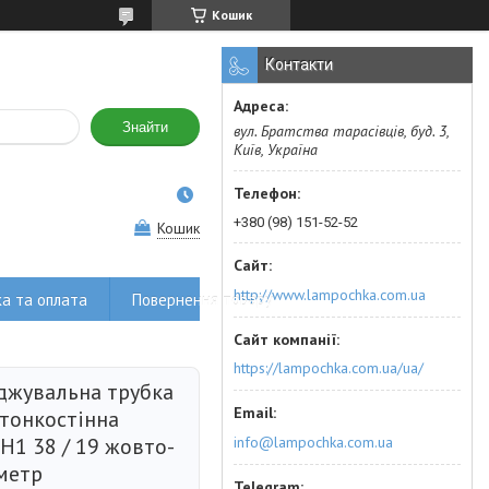
Кошик
Контакти
Знайти
вул. Братства тарасівців, буд. 3,
Київ, Україна
+380 (98) 151-52-52
Кошик
http://www.lampochka.com.ua
а та оплата
Повернення товару
https://lampochka.com.ua/ua/
джувальна трубка
 тонкостінна
info@lampochka.com.ua
H1 38 / 19 жовто-
метр