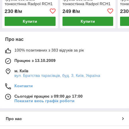
тонкостінна Radpol RCH1
тонкостінна Radpol RCH1
тонк
31,8 / 15,9 біла 1 метр
31,8 / 15,9 жовто-зелена 1
31,8
230
249
230
₴/м
₴/м
метр
Купити
Купити
Про нас
100% позитивних з 383 відгуків за рік
Працює з 13.10.2009
м. Київ
вул. Братства тарасівців, буд. 3, Київ, Україна
Контакти
Сьогодні працює з 09:00 до 17:00
Показати весь графік роботи
Про нас