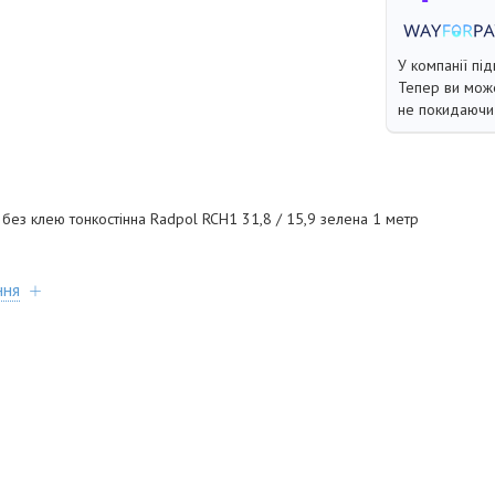
У компанії під
Тепер ви може
не покидаючи 
ез клею тонкостінна Radpol RCH1 31,8 / 15,9 зелена 1 метр
ння