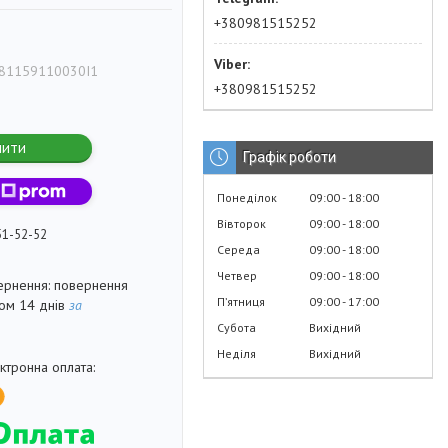
+380981515252
81159110030I1
+380981515252
пити
Графік роботи
Понеділок
09:00
18:00
Вівторок
09:00
18:00
51-52-52
Середа
09:00
18:00
Четвер
09:00
18:00
повернення
Пʼятниця
09:00
17:00
гом 14 днів
за
Субота
Вихідний
Неділя
Вихідний