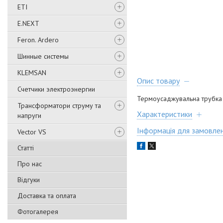
ETI
E.NEXT
Feron. Ardero
Шинные системы
KLEMSAN
Опис товару
Счетчики электроэнергии
Термоусаджувальна трубка б
Трансформатори струму та
Характеристики
напруги
Інформація для замовле
Vector VS
Статті
Про нас
Відгуки
Доставка та оплата
Фотогалерея