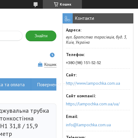
Кошик
Контакти
Знайти
вул. Братства тарасівців, буд. 3,
Київ, Україна
+380 (98) 151-52-52
Кошик
http://www.lampochka.com.ua
а та оплата
Повернення товару
https://lampochka.com.ua/ua/
джувальна трубка
 тонкостінна
info@lampochka.com.ua
H1 31,8 / 15,9
метр