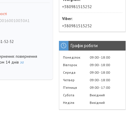
+380981515252
ості
00160010030A1
+380981515252
51-52-52
Графік роботи
повернення
Понеділок
09:00
18:00
гом 14 днів
за
Вівторок
09:00
18:00
Середа
09:00
18:00
Четвер
09:00
18:00
Пʼятниця
09:00
17:00
Субота
Вихідний
Неділя
Вихідний