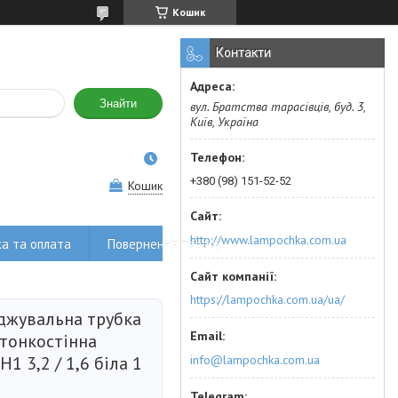
Кошик
Контакти
Знайти
вул. Братства тарасівців, буд. 3,
Київ, Україна
+380 (98) 151-52-52
Кошик
http://www.lampochka.com.ua
а та оплата
Повернення товару
https://lampochka.com.ua/ua/
джувальна трубка
 тонкостінна
info@lampochka.com.ua
H1 3,2 / 1,6 біла 1