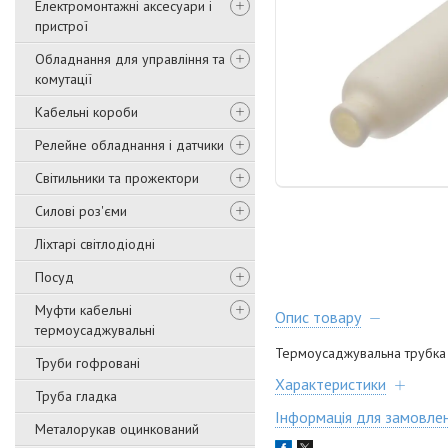
Електромонтажні аксесуари і
пристрої
Обладнання для управління та
комутації
Кабельні короби
Релейне обладнання і датчики
Світильники та прожектори
Силові роз'єми
Ліхтарі світлодіодні
Посуд
Муфти кабельні
Опис товару
термоусаджувальні
Термоусаджувальна трубка б
Труби гофровані
Характеристики
Труба гладка
Інформація для замовле
Металорукав оцинкований