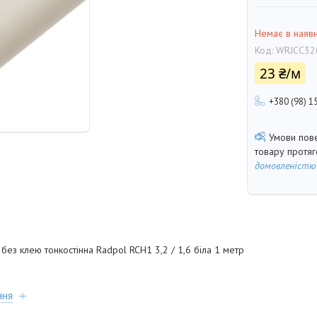
Немає в наявн
Код:
WRJCC32
23 ₴/м
+380 (98) 1
товару протя
домовленістю
ез клею тонкостінна Radpol RCH1 3,2 / 1,6 біла 1 метр
ння