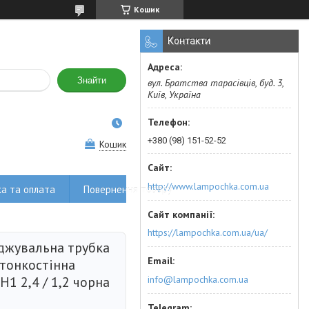
Кошик
Контакти
Знайти
вул. Братства тарасівців, буд. 3,
Київ, Україна
+380 (98) 151-52-52
Кошик
http://www.lampochka.com.ua
а та оплата
Повернення товару
https://lampochka.com.ua/ua/
джувальна трубка
 тонкостінна
info@lampochka.com.ua
H1 2,4 / 1,2 чорна