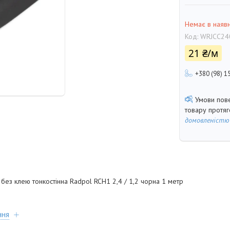
Немає в наявн
Код:
WRJCC24
21 ₴/м
+380 (98) 1
товару протя
домовленістю
ез клею тонкостінна Radpol RCH1 2,4 / 1,2 чорна 1 метр
ння