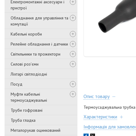
Електромонтажні аксесуари і
пристрої
Обладнання для управління та
комутації
Кабельні короби
Релейне обладнання і датчики
Світильники та прожектори
Силові роз'єми
Ліхтарі світлодіодні
Посуд
Муфти кабельні
Опис товару
термоусаджувальні
Термоусаджувальна трубка б
Труби гофровані
Характеристики
Труба гладка
Інформація для замовле
Металорукав оцинкований