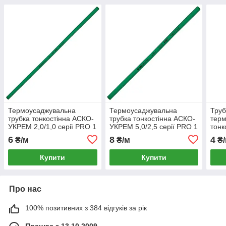
Термоусаджувальна
Термоусаджувальна
Труб
трубка тонкостінна АСКО-
трубка тонкостінна АСКО-
терм
УКРЕМ 2,0/1,0 серії PRO 1
УКРЕМ 5,0/2,5 серії PRO 1
тон
метр зелена
метр зелена
Ø 2,
6
8
4
₴/м
₴/м
₴/
(A0150040453)
(A0150040476)
(A01
Купити
Купити
Про нас
100% позитивних з 384 відгуків за рік
Працює з 13.10.2009