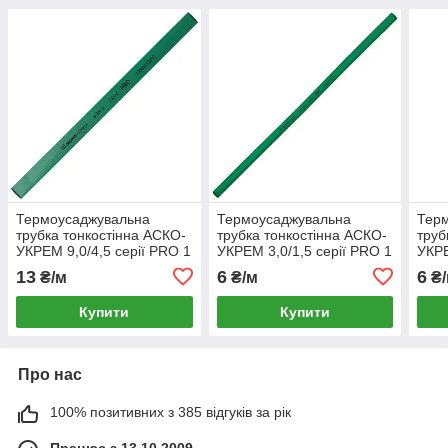
Термоусаджувальна
Термоусаджувальна
Тер
трубка тонкостінна АСКО-
трубка тонкостінна АСКО-
труб
УКРЕМ 9,0/4,5 серії PRO 1
УКРЕМ 3,0/1,5 серії PRO 1
УКРЕ
метр зелена
метр зелена
метр
13
6
6
₴/м
₴/м
₴/
(A0150040510)
(A0150040460)
(A01
Купити
Купити
Про нас
100% позитивних з 385 відгуків за рік
Працює з 13.10.2009