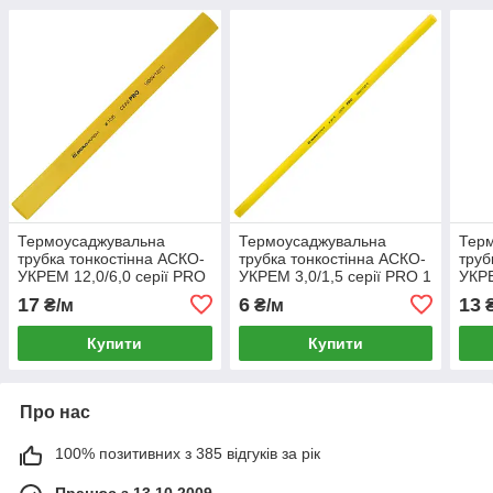
Термоусаджувальна
Термоусаджувальна
Тер
трубка тонкостінна АСКО-
трубка тонкостінна АСКО-
труб
УКРЕМ 12,0/6,0 серії PRO
УКРЕМ 3,0/1,5 серії PRO 1
УКРЕ
1 метр жовта
метр жовта
метр
17
6
13
₴/м
₴/м
₴
(A0150040525)
(A0150040459)
(A01
Купити
Купити
Про нас
100% позитивних з 385 відгуків за рік
Працює з 13.10.2009